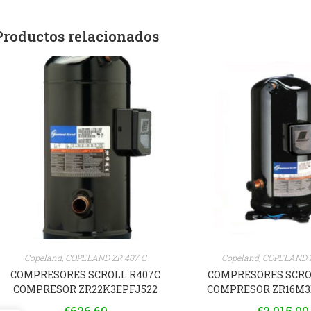
Productos relacionados
Copeland
,
COPELAND ZR 407 C
Copeland
,
COPELAND Z
COMPRESORES SCROLL R407C
COMPRESORES SCRO
COMPRESOR ZR22K3EPFJ522
COMPRESOR ZR16M3E
€
626.60
€
2,015.00