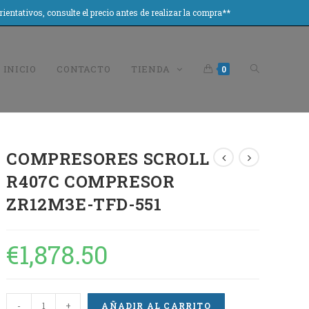
tivos, consulte el precio antes de realizar la compra**
INICIO
CONTACTO
TIENDA
0
COMPRESORES SCROLL
R407C COMPRESOR
ZR12M3E-TFD-551
€
1,878.50
-
+
AÑADIR AL CARRITO