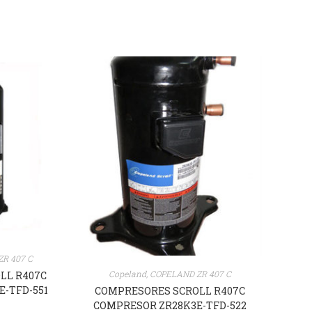
R 407 C
Copeland
,
COPELAND ZR 407 C
LL R407C
-TFD-551
COMPRESORES SCROLL R407C
COMPRESOR ZR28K3E-TFD-522