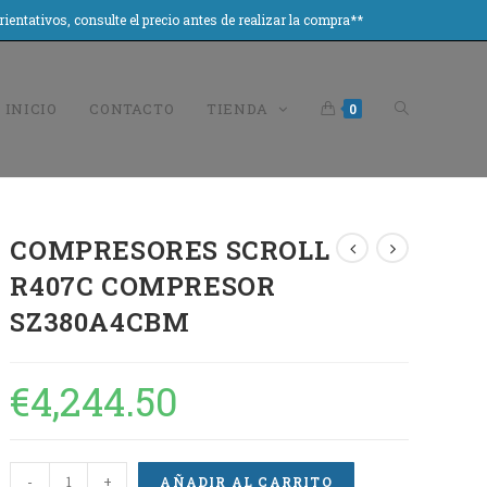
tivos, consulte el precio antes de realizar la compra**
INICIO
CONTACTO
TIENDA
0
COMPRESORES SCROLL
R407C COMPRESOR
SZ380A4CBM
€
4,244.50
-
+
AÑADIR AL CARRITO