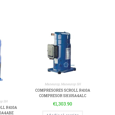
Maneurop
,
Maneurop SH
COMPRESORES SCROLL R410A
COMPRESOR SH105A4ALC
op SH
€
1,303.90
LL R410A
0A4ABE
Añadir al carrito