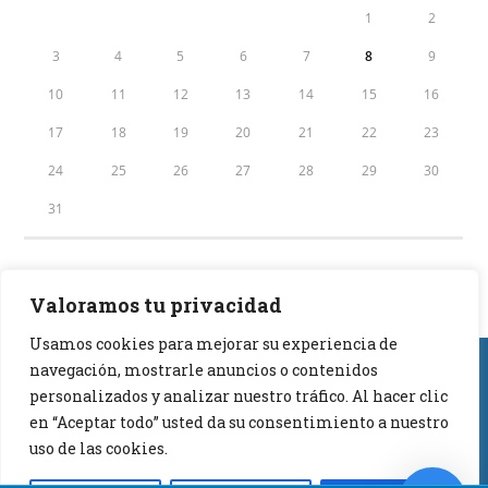
1
2
3
4
5
6
7
8
9
10
11
12
13
14
15
16
17
18
19
20
21
22
23
24
25
26
27
28
29
30
31
Valoramos tu privacidad
Usamos cookies para mejorar su experiencia de
Aviso Legal -
Política de Privacidad -
Política de
navegación, mostrarle anuncios o contenidos
Cookies
personalizados y analizar nuestro tráfico. Al hacer clic
© Copyright - Compresores España - 2023
en “Aceptar todo” usted da su consentimiento a nuestro
Teléfono 690621377 - 661563273
uso de las cookies.