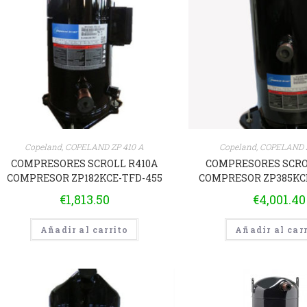
Copeland
,
COPELAND ZP 410 A
Copeland
,
COPELAND Z
COMPRESORES SCROLL R410A
COMPRESORES SCRO
COMPRESOR ZP182KCE-TFD-455
COMPRESOR ZP385KC
€
1,813.50
€
4,001.40
Añadir al carrito
Añadir al car