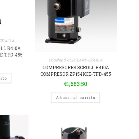
P 410 A
LL R410A
E-TFD-455
Copeland
,
COPELAND ZP 410 A
COMPRESORES SCROLL R410A
COMPRESOR ZP154KCE-TFD-455
rito
€
1,683.50
Añadir al carrito