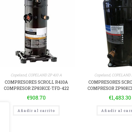
Copeland
,
COPELAND ZP 410 A
Copeland
,
COPELAND Z
COMPRESORES SCROLL R410A
COMPRESORES SCRO
COMPRESOR ZP83KCE-TFD-422
COMPRESOR ZP90KCE
€
908.70
€
1,483.30
Añadir al carrito
Añadir al car