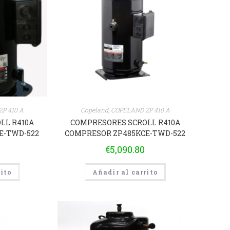
P 410 A
Copeland
,
COPELAND ZP 410 A
LL R410A
COMPRESORES SCROLL R410A
E-TWD-522
COMPRESOR ZP485KCE-TWD-522
€
5,090.80
rito
Añadir al carrito