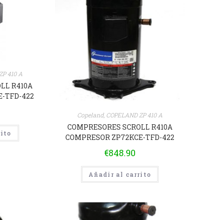
P 410 A
LL R410A
-TFD-422
Copeland
,
COPELAND ZP 410 A
COMPRESORES SCROLL R410A
rito
COMPRESOR ZP72KCE-TFD-422
€
848.90
Añadir al carrito