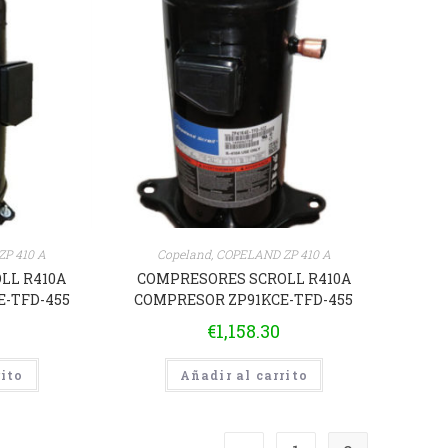
P 410 A
Copeland
,
COPELAND ZP 410 A
LL R410A
COMPRESORES SCROLL R410A
-TFD-455
COMPRESOR ZP91KCE-TFD-455
€
1,158.30
rito
Añadir al carrito