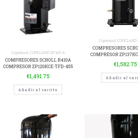
Copeland
,
COPELAND Z
COMPRESORES SCRO
Copeland
,
COPELAND ZP 410 A
COMPRESOR ZP137KC
COMPRESORES SCROLL R410A
€
1,582.75
COMPRESOR ZP120KCE-TFD-455
€
1,491.75
Añadir al car
Añadir al carrito