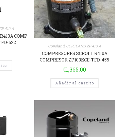
P 410 A
R410A COMP
TFD-522
Copeland
,
COPELAND ZP 410 A
COMPRESORES SCROLL R410A
COMPRESOR ZP103KCE-TFD-455
rito
€
1,365.00
Añadir al carrito