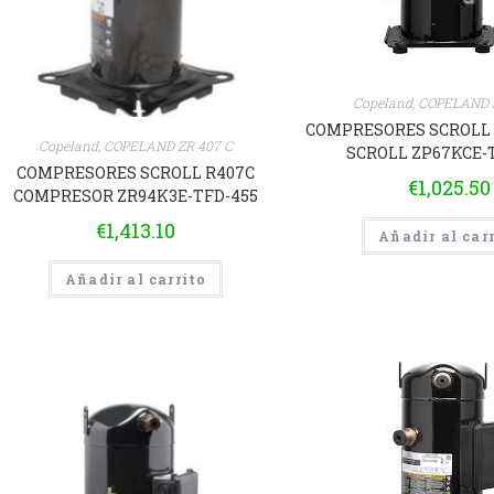
Copeland
,
COPELAND Z
COMPRESORES SCROLL 
Copeland
,
COPELAND ZR 407 C
SCROLL ZP67KCE-
COMPRESORES SCROLL R407C
€
1,025.50
COMPRESOR ZR94K3E-TFD-455
€
1,413.10
Añadir al car
Añadir al carrito