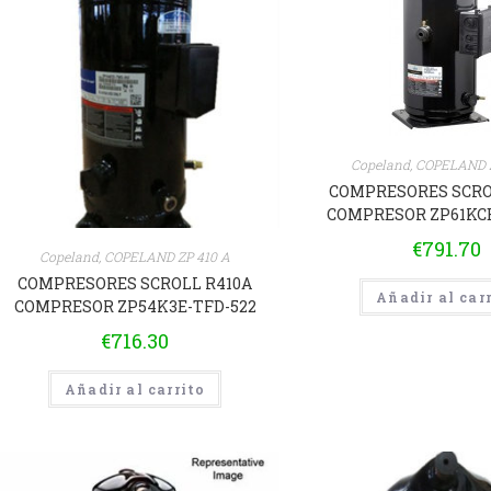
Copeland
,
COPELAND Z
COMPRESORES SCRO
COMPRESOR ZP61KCE
€
791.70
Copeland
,
COPELAND ZP 410 A
COMPRESORES SCROLL R410A
Añadir al car
COMPRESOR ZP54K3E-TFD-522
€
716.30
Añadir al carrito